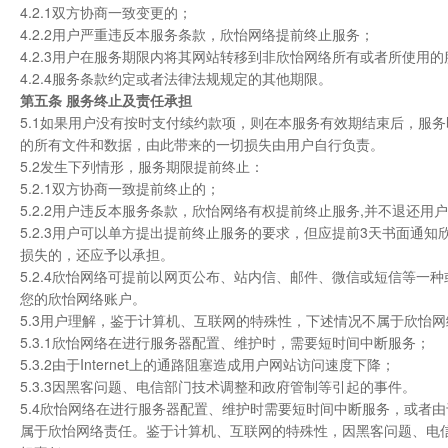
4.2.1双方协商一致变更的；
4.2.2用户严重违反本服务条款，欣怡网络提前终止服务；
4.2.3用户在服务期限内将其网站转移到非欣怡网络所有或者所使用
4.2.4服务条款约定或者法律法规规定的其他期限。
第五条 服务终止及责任承担
5.1如果用户没有按时支付续约款项，则在本服务有效期结束后，服
的所有文件和数据，由此带来的一切损失由用户自行负责。
5.2发生下列情形，服务期限提前终止：
5.2.1双方协商一致提前终止的；
5.2.2用户违反本服务条款，欣怡网络有权提前终止服务,并不退还用
5.2.3用户可以单方提出提前终止服务的要求，但应提前3天书面
损失的，还应予以承担。
5.2.4欣怡网络可提前以网页公布、站内信、邮件、微信或短信等
您的欣怡网络账户。
5.3用户理解，鉴于计算机、互联网的特殊性，下述情况不属于欣怡
5.3.1欣怡网络在进行服务器配置、维护时，需要短时间中断服务；
5.3.2由于Internet上的通路阻塞造成用户网站访问速度下降；
5.3.3因黑客问题、电信部门技术调整和政府管制等引起的事件。
5.4欣怡网络在进行服务器配置、维护时需要短时间中断服务，或者由于
属于欣怡网络责任。鉴于计算机、互联网的特殊性，因黑客问题、电