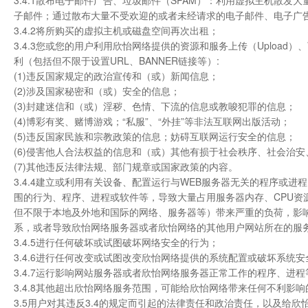
3.4.1散布电子邮件广告、垃圾邮件（SPAM）：利用虚拟主机散
子邮件；通过散布大量不受欢迎的或者未经请求的电子邮件、电子广
3.4.2将所购买的虚拟主机或磁盘空间再次出租；
3.4.3您或您的用户利用欣怡网络提供的资源和服务上传（Upload
利（包括但不限于设置URL、BANNER链接等）:
(1)违反国家规定的政治宣传和（或）新闻信息；
(2)涉及国家秘密和（或）安全的信息；
(3)封建迷信和（或）淫秽、色情、下流的信息或教唆犯罪的信息；
(4)博彩有奖、赌博游戏；“私服”、“外挂”等非法互联网出版活动；
(5)违反国家民族和宗教政策的信息；妨碍互联网运行安全的信息；
(6)侵害他人合法权益的信息和（或）其他有损于社会秩序、社会治
(7)其他违反法律法规、部门规章或国家政策的内容。
3.4.4建立或利用有关设备、配置运行与WEB服务器无关的程序或
围的行为、程序、进程或软件等，导致大量占用服务器内存、CPU
但不限于本地及外地和国际的网络、服务器等）带来严重的负荷，影
系，或者导致欣怡网络服务器或者欣怡网络的其他用户网站所在的服
3.4.5进行任何破坏或试图破坏网络安全的行为；
3.4.6进行任何改变或试图改变欣怡网络提供的系统配置或破坏系统
3.4.7运行影响网站服务器或者欣怡网络服务器正常工作的程序、进程
3.4.8其他超出欣怡网络服务范围，可能给欣怡网络带来任何不利影
3.5用户对其违反3.4的规定而引起的法律责任和政治责任，以及