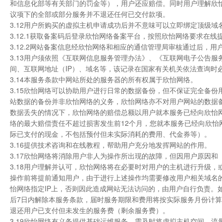
和信息化部等有关部门的罚金等），用户还应赔偿。同时用户理解欣
议项下的全部或部分服务并不退还任何已交付款项。
3.12用户所购买的虚拟主机申请成功后并不意味可以立即绑定顶级
3.12.1获取备案码后登录欣怡网络备案平台，按照欣怡网络要求在
3.12.2网站备案信息经欣怡网络和相应的通信管理局审核通过后，
3.13用户须依照《互联网信息服务管理办法》、《互联网电子公告
间、互联网地址（IP）、域名等，该记录在国家有关机关依法查询时
3.14本服务条款中网站所处的服务器的所有权属于欣怡网络。
3.15欣怡网络可以协助用户进行日常的数据备份，但不保证完全备
站数据的备份并非欣怡网络的义务，欣怡网络亦不对用户网站的数据
数据丢失的情况下，欣怡网络的赔偿总额以用户就本服务已经向欣怡
络的最大赔偿责任不超过损害发生前12个月，您就本服务已经向欣怡
际已支付的现金，不包括预付但未实际消耗的费用、代金券等）。
3.16提供技术咨询和在线教程，帮助用户充分地发挥网站的作用。
3.17欣怡网络将消除用户非人为操作所出现的故障，但因用户原因
3.18用户理解并认可，欣怡网络将在必要时对用户的主机进行升级
操作前将提前通知用户，由于进行上述操作均需要修改用户相关域名的
怡网络指定IP上，否则因此造成网站无法访问的，由用户自行负责。
后7日内解除本服务条款，届时服务期限和费用将按实际服务月份计
退还用户已支付但未发生的服务费（剩余服务费）。
3.19欣怡网络有义务提供基础运维服务，需及时将虚拟主机空间、流