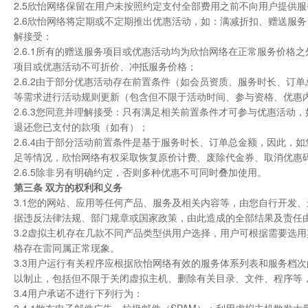
2.5欣怡网络保留在用户未按照约定支付全部费用之前不向用户提供
2.6欣怡网络将定期或不定期推出优惠活动，如：满减折扣、赠送服
解接受：
2.6.1所有的赠送服务项目或优惠活动均为欣怡网络在正常服务价
项目或优惠活动不可折价、冲抵服务价格；
2.6.2由于部分优惠活动存在前置条件（如会员资质、服务时长、
等需求进行活动规则更新（包含但不限于活动时间、参与资格、优惠
2.6.3您同意并理解接受：只有满足相关前置条件才可参与优惠活
退还您已支付的款项（如有）；
2.6.4由于部分活动前置条件是基于服务时长、订单总金额，因此
足等情况，欣怡网络有权采取恢复原价计费、废除代金券、取消优惠
2.6.5除非另有明确约定，否则多种优惠不可同时叠加使用。
第三条 双方的权利和义务
3.1您的网站、应用等任何产品、服务及相关内容等，由您自行开发
据违反法律法规、部门规章或国家政策，由此造成的全部结果及责任
3.2虚拟主机存在几款不同产品类型供用户选择，用户可根据需要选
格存在雷同属正常现象。
3.3用户运行有关程序应根据欣怡网络有效的服务体系列表和服务档
以制止，包括但不限于关闭虚拟主机、删除有关目录、文件、程序等
3.4用户承诺不进行下列行为：