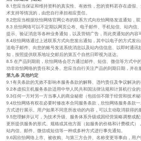
8.1您应当保证和维持资料的真实性、有效性，您的资料若存在虚假
术支持等情况的，由您自行承担相应责任。
8.2您应当根据欣怡网络官网公布的联系方式向欣怡网络发送通知，
8.3 欣怡网络可以不定期以网页公布、电子邮件、手机短信、站内
提示、验证消息等各种业务通知，以及营销广告，而此类通知的内容
8.4欣怡网络通过上述联系方式向您发出通知，其中以电子的方式发
送电子邮件、向您的账号发送系统消息以及站内信信息、以即时通讯
知，按照提供联系地址交邮后的第五个自然日即视为送达。
8.5 在产品到期前，欣怡网络会尽力通过邮件、短信、微信等方式
功非欣怡网络的责任和义务。您应当自行关注产品的到期日期，并在
第九条 其他约定
9.1有关条款的无效不影响本服务条款的解释、违约责任及争议解决
9.2本虚拟主机服务条款适用中华人民共和国法律法规和计算机行业的
9.3任何一方对另一方当事人的商业秘密（包括但不限于经营和技术
9.4欣怡网络有权在必要时修改本合同服务条款，欣怡网络服务条款
方式进行展示。用户如果不同意所改动的内容，可以主动取消获得的
9.5您理解并认可，为技术升级、服务体系升级或因经营策略调整或
更所提供服务的形式、规格或其他方面（如服务的价格和计费模式）
站内信、邮件、微信或短信等一种或多种方式进行事先通知。
9.6因欣怡网络上市、被收购、与第三方合并、名称变更等事由，用