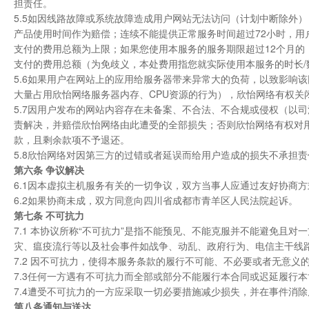
担责任。
5.5如因线路故障或系统故障造成用户网站无法访问（计划中断除外
产品使用时间作为赔偿；连续不能提供正常服务时间超过72小时，
支付的费用总额为上限；如果您使用本服务的服务期限超过12个月的
支付的费用总额（为免歧义，本处费用指您就实际使用本服务的时长
5.6如果用户在网站上的应用给服务器带来异常大的负荷，以致影响该
大量占用欣怡网络服务器内存、CPU资源的行为），欣怡网络有权关
5.7因用户发布的网站内容存在未备案、不合法、不合规或侵权（以
责解决，并赔偿欣怡网络由此遭受的全部损失；否则欣怡网络有权对
款，且剩余款项不予退还。
5.8欣怡网络对因第三方的过错或者延误而给用户造成的损失不承担
第六条 争议解决
6.1因本虚拟主机服务有关的一切争议，双方当事人应通过友好协商
6.2如果协商未成，双方同意向四川省成都市青羊区人民法院起诉。
第七条 不可抗力
7.1 本协议所称“不可抗力”是指不能预见、不能克服并不能避免且
灾、瘟疫流行等以及社会事件如战争、动乱、政府行为、电信主干线
7.2 因不可抗力，使得本服务条款的履行不可能、不必要或者无意
7.3任何一方遇有不可抗力而全部或部分不能履行本合同或迟延履行
7.4遭受不可抗力的一方应采取一切必要措施减少损失，并在事件消
第八条通知与送达