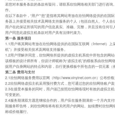
若您对本服务条款的条款有疑问，请联系欣怡网络相关部门进行咨询
作。
在以下条款中，“用户”“您”是指将其网站寄放在欣怡网络提供的在国际互联网
务器上并接受相关技术及网络支持服务的个人（包括自然人、个人合
用户在此保证所填写的用户信息真实、准确、完整，并且没有任何引
用户同意此虚拟主机条款对用户具有法律约束力。
第一条 服务项目
1.1用户将其网站寄放在欣怡网络提供的在国际互联网（Internet）
机”）并接受相关技术及网络支持服务。
1.2用户理解并同意，欣怡网络所提供的虚拟主机系统中所包含的网
该模板的设计师所有，但设计师昵称为“虚拟主机”的模板系由欣怡网
据用户自身网站的特点和内容，自行更换模板中所包含的一切元素（
第二条 费用与支付
2.1欣怡网络服务费用以官网（http://www.xinyinet.com.
2.2欣怡网络虚拟主机采用预付费方式，您可通过您的欣怡网络账户
2.3在接受本服务的同时，用户须已按照欣怡网络现时有效的虚拟主
可变更的。
2.4服务期满双方愿意继续合作的，用户应在服务期满前一个月内支
期服务即告终，则欣怡网络将有权关闭用户的网站。如续费时欣怡网
称或价格履行。