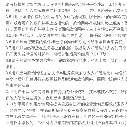
络有权根据欣怡网络自己谨慎的判断来确定用户是否违反了3.4的规定
停、删除、配合国家机关展开调查等行为，且不进行退还任何已交付
3.5.1用户承诺在接到欣怡网络的通知后会调整用户网站上的内容
用户或者用户的客户从事上述活动的，欣怡网络有权随时终止服务；
任；因用户的客户从事上述活动而给欣怡网络带来任何损失或不利影
3.5.2用户如认为欣怡网络独立判断存在异议，可联系欣怡网络二
3.6用户对自行安装的软件和进行的操作所引起的结果承担全部责任。
3.7用户对自己存放在服务器上的数据，以及进入和管理服务器的口
码等丢失或泄漏所引起的一切损失和后果均由用户自行承担。
3.8您应对您存放在虚拟主机上的数据内容负责，如因上传、储存、
承担。
3.9用户应向欣怡网络提交执行本服务条款的联系人和管理用户网络
将变动后的信息进行在线更新并及时通知欣怡网络。因用户提供的人
均由用户负责。
3.10用户承认欣怡网络向用户提供的任何资料、技术或技术支持、
供他人使用这些资源，否则应承担相应的责任。
3.11如果用户利用欣怡网络提供的服务进行的经营活动需要获得国
非经营性ICP备案，并保证所提交的所有备案信息真实有效，在备案
在当地通信管理部门办理经营性ICP许可证，用户如开办BBS等电
户违反本条款的，欣怡网络或相关部门将有权注销用户的备案和（或